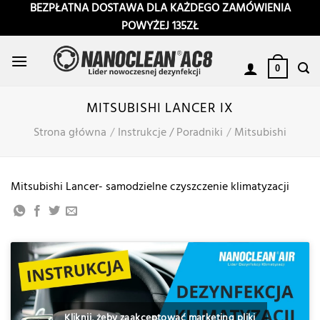
Przewiń
BEZPŁATNA DOSTAWA DLA KAŻDEGO ZAMÓWIENIA
do
POWYŻEJ 135ZŁ
zawartości
0
MITSUBISHI LANCER IX
Strona główna
/
Instrukcje / Poradniki
/
Mitsubishi
Mitsubishi Lancer- samodzielne czyszczenie klimatyzacji
Kliknij, żeby zaakceptować marketing pliki