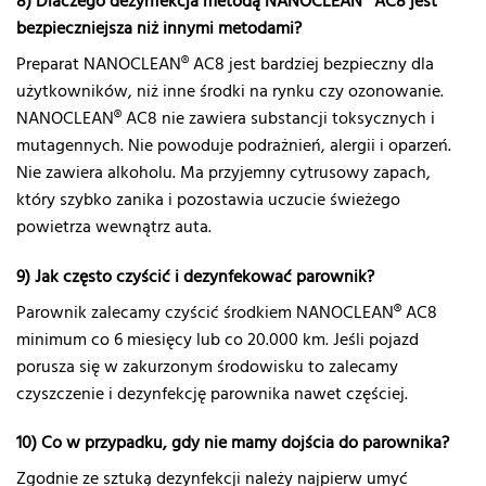
8) Dlaczego dezynfekcja metodą NANOCLEAN
®
AC8 jest
bezpieczniejsza niż innymi metodami?
Preparat NANOCLEAN® AC8 jest bardziej bezpieczny dla
użytkowników, niż inne środki na rynku czy ozonowanie.
NANOCLEAN® AC8 nie zawiera substancji toksycznych i
mutagennych. Nie powoduje podrażnień, alergii i oparzeń.
Nie zawiera alkoholu. Ma przyjemny cytrusowy zapach,
który szybko zanika i pozostawia uczucie świeżego
powietrza wewnątrz auta.
9) Jak często czyścić i dezynfekować parownik?
Parownik zalecamy czyścić środkiem NANOCLEAN® AC8
minimum co 6 miesięcy lub co 20.000 km. Jeśli pojazd
porusza się w zakurzonym środowisku to zalecamy
czyszczenie i dezynfekcję parownika nawet częściej.
10) Co w przypadku, gdy nie mamy dojścia do parownika?
Zgodnie ze sztuką dezynfekcji należy najpierw umyć