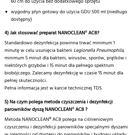
60 cm do użycia bez dodatkowego sprzętu
wygodny płyn gotowy do użycia GDU 500 ml (niedługo
dostępny)
4) Jak stosować preparat NANOCLEAN
®
AC8?
Standardowo dezynfekcja powinna trwać minimum 1
minutę w celu usunięcia bakterii
Legionella Pneumophila
,
minimum 5 minut dla bakterii, wirusów, sporów, prątków i
niektórych grzybów i 15 minut dla pełnego spektrum
biobójczego. Zalecamy dezynfekcję w czasie 15 minut dla
pełnej skuteczności.
Pełna informacja jest w karcie technicznej TDS.
5) Na czym polega metoda czyszczenia i dezynfekcji
parowników dyszą NANOCLEAN
®
AC8 ?
Metoda NANOCLEAN® AC8 polega na ciśnieniowym
czyszczeniu i dezynfekcji parowników specjalnymi dyszami
w zależności od dostępu do parowników i budowy układu