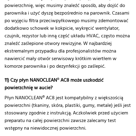
powierzchnię, więc musimy znaleźć sposób, aby dojść do
parownika i użyć dyszę bezpośrednio na parownik. Czasami
po wyjęciu filtra przeciwpyłkowego musimy zdemontować
dodatkowo schowek w kokpicie, wykręcić wentylator,
czujnik, rezystor lub inną część układu HVAC, często można
znaleźć zaślepione otwory rewizyjne. W najbardziej
ekstremalnym przypadku dla profesjonalistów można
nawiercić mały otwór serwisowy krótkim wiertłem w
komorze parownika i po dezynfekcji go zaślepić.
11) Czy płyn NANOCLEAN
®
AC8 może uszkodzić
powierzchnię w aucie?
Płyn NANOCLEAN® AC8 jest kompatybilny z większością
powierzchni (tkaniny, skóra, plastiki, gumy, metale) jeśli jest
stosowany zgodnie z instrukcją. Aczkolwiek przed użyciem
preparatu na całej powierzchni zawsze zalecamy test
wstępny na niewidocznej powierzchni.