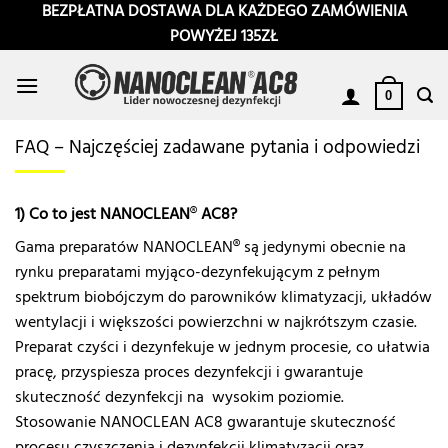
Przewiń
BEZPŁATNA DOSTAWA DLA KAŻDEGO ZAMÓWIENIA
do
POWYŻEJ 135ZŁ
zawartości
0
FAQ – Najczęściej zadawane pytania i odpowiedzi
1) Co to jest NANOCLEAN
®
AC8?
Gama preparatów NANOCLEAN® są jedynymi obecnie na
rynku preparatami myjąco-dezynfekującym z pełnym
spektrum biobójczym do parowników klimatyzacji, układów
wentylacji i większości powierzchni w najkrótszym czasie.
Preparat czyści i dezynfekuje w jednym procesie, co ułatwia
pracę, przyspiesza proces dezynfekcji i gwarantuje
skuteczność dezynfekcji na wysokim poziomie.
Stosowanie NANOCLEAN AC8 gwarantuje skuteczność
procesu czyszczenia i dezynfekcji klimatyzacji oraz