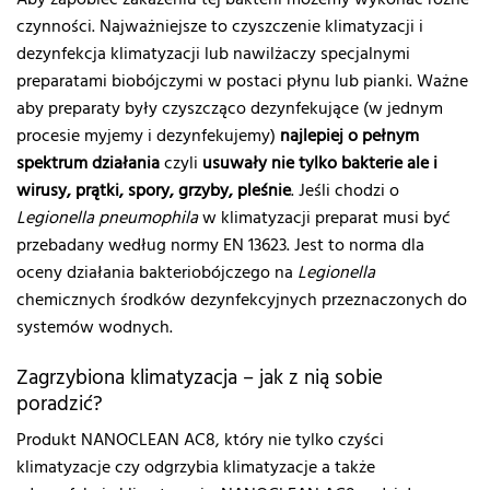
Aby zapobiec zakażeniu tej bakterii możemy wykonać różne
czynności. Najważniejsze to czyszczenie klimatyzacji i
dezynfekcja klimatyzacji lub nawilżaczy specjalnymi
preparatami biobójczymi w postaci płynu lub pianki. Ważne
aby preparaty były czyszcząco dezynfekujące (w jednym
procesie myjemy i dezynfekujemy)
najlepiej o pełnym
spektrum działania
czyli
usuwały nie tylko bakterie ale i
wirusy, prątki, spory, grzyby, pleśnie
. Jeśli chodzi o
Legionella pneumophila
w klimatyzacji preparat musi być
przebadany według normy EN 13623. Jest to norma dla
oceny działania bakteriobójczego na
Legionella
chemicznych środków dezynfekcyjnych przeznaczonych do
systemów wodnych.
Zagrzybiona klimatyzacja – jak z nią sobie
poradzić?
Produkt NANOCLEAN AC8, który nie tylko czyści
klimatyzacje czy odgrzybia klimatyzacje a także