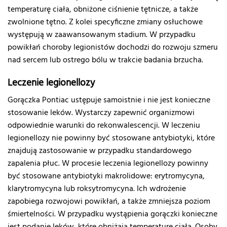
temperaturę ciała, obniżone ciśnienie tętnicze, a także
zwolnione tętno. Z kolei specyficzne zmiany osłuchowe
występują w zaawansowanym stadium. W przypadku
powikłań choroby legionistów dochodzi do rozwoju szmeru
nad sercem lub ostrego bólu w trakcie badania brzucha.
Leczenie legionellozy
Gorączka Pontiac ustępuje samoistnie i nie jest konieczne
stosowanie leków. Wystarczy zapewnić organizmowi
odpowiednie warunki do rekonwalescencji. W leczeniu
legionellozy nie powinny być stosowane antybiotyki, które
znajdują zastosowanie w przypadku standardowego
zapalenia płuc. W procesie leczenia legionellozy powinny
być stosowane antybiotyki makrolidowe: erytromycyna,
klarytromycyna lub roksytromycyna. Ich wdrożenie
zapobiega rozwojowi powikłań, a także zmniejsza poziom
śmiertelności. W przypadku wystąpienia gorączki konieczne
jest podanie leków, które obniżają temperaturę ciała. Osoby