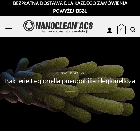
Przewiń
BEZPŁATNA DOSTAWA DLA KAŻDEGO ZAMÓWIENIA
do
POWYŻEJ 135ZŁ
zawartości
0
ZDROWE PRAKTYKI
Bakterie Legionella pneuophilia i legionelloza