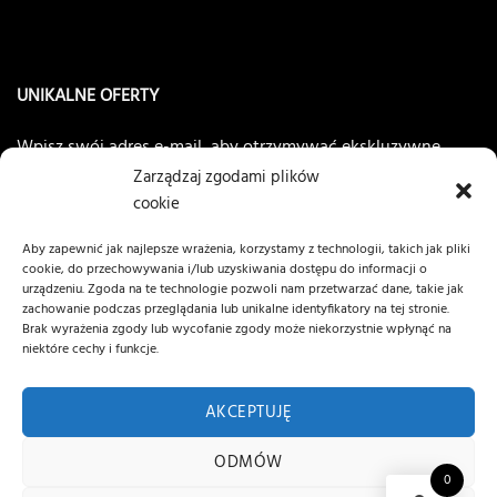
UNIKALNE OFERTY
Wpisz swój adres e-mail, aby otrzymywać ekskluzywne
oferty
NANOCLEAN®AC8
Zarządzaj zgodami plików
cookie
Aby zapewnić jak najlepsze wrażenia, korzystamy z technologii, takich jak pliki
cookie, do przechowywania i/lub uzyskiwania dostępu do informacji o
urządzeniu. Zgoda na te technologie pozwoli nam przetwarzać dane, takie jak
zachowanie podczas przeglądania lub unikalne identyfikatory na tej stronie.
Brak wyrażenia zgody lub wycofanie zgody może niekorzystnie wpłynąć na
niektóre cechy i funkcje.
AKCEPTUJĘ
Wszelkie prawa zastrzeżone © 2026 MCPOLSKA.PL
ODMÓW
0