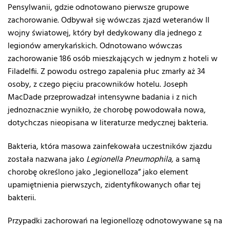
Pensylwanii, gdzie odnotowano pierwsze grupowe
zachorowanie. Odbywał się wówczas zjazd weteranów II
wojny światowej, który był dedykowany dla jednego z
legionów amerykańskich. Odnotowano wówczas
zachorowanie 186 osób mieszkających w jednym z hoteli w
Filadelfii. Z powodu ostrego zapalenia płuc zmarły aż 34
osoby, z czego pięciu pracowników hotelu. Joseph
MacDade przeprowadzał intensywne badania i z nich
jednoznacznie wynikło, że chorobę powodowała nowa,
dotychczas nieopisana w literaturze medycznej bakteria.
Bakteria, która masowa zainfekowała uczestników zjazdu
została nazwana jako
Legionella Pneumophila,
a samą
chorobę określono jako „legionelloza” jako element
upamiętnienia pierwszych, zidentyfikowanych ofiar tej
bakterii.
Przypadki zachorowań na legionellozę odnotowywane są na