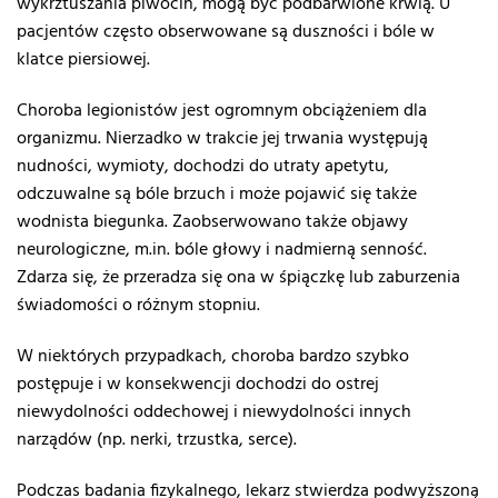
wykrztuszania plwocin, mogą być podbarwione krwią. U
pacjentów często obserwowane są duszności i bóle w
klatce piersiowej.
Choroba legionistów jest ogromnym obciążeniem dla
organizmu. Nierzadko w trakcie jej trwania występują
nudności, wymioty, dochodzi do utraty apetytu,
odczuwalne są bóle brzuch i może pojawić się także
wodnista biegunka. Zaobserwowano także objawy
neurologiczne, m.in. bóle głowy i nadmierną senność.
Zdarza się, że przeradza się ona w śpiączkę lub zaburzenia
świadomości o różnym stopniu.
W niektórych przypadkach, choroba bardzo szybko
postępuje i w konsekwencji dochodzi do ostrej
niewydolności oddechowej i niewydolności innych
narządów (np. nerki, trzustka, serce).
Podczas badania fizykalnego, lekarz stwierdza podwyższoną