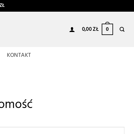
ZŁ
0,00
ZŁ
0
I
KONTAKT
domość