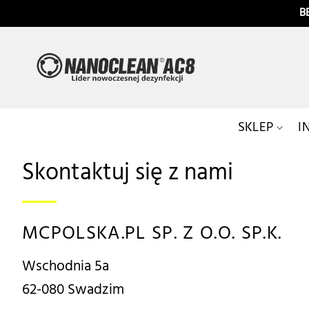
Przewiń
B
do
zawartości
SKLEP
I
Skontaktuj się z nami
MCPOLSKA.PL SP. Z O.O. SP.K.
Wschodnia 5a
62-080 Swadzim