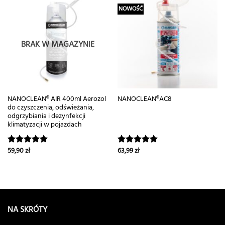
NOWOŚĆ
BRAK W MAGAZYNIE
NANOCLEAN® AIR 400ml Aerozol
NANOCLEAN®AC8
do czyszczenia, odświeżania,
odgrzybiania i dezynfekcji
klimatyzacji w pojazdach
59,90
zł
63,99
zł
Oceniono
Oceniono
5.00
na 5
5.00
na 5
NA SKRÓTY