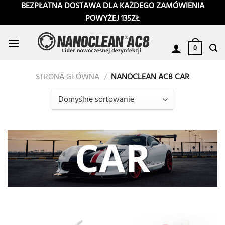
Przewiń
BEZPŁATNA DOSTAWA DLA KAŻDEGO ZAMÓWIENIA
do
POWYŻEJ 135ZŁ
zawartości
0
STRONA GŁÓWNA
/
NANOCLEAN AC8 CAR