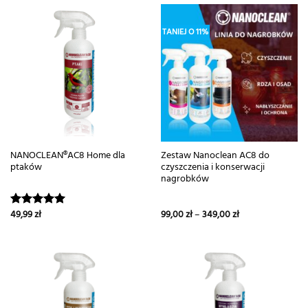
TANIEJ O 11%
NANOCLEAN®AC8 Home dla
Zestaw Nanoclean AC8 do
ptaków
czyszczenia i konserwacji
nagrobków
49,99
zł
99,00
zł
–
349,00
zł
Oceniono
5.00
na 5