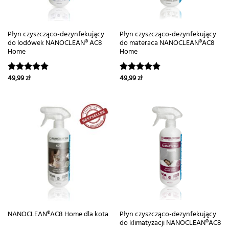
Płyn czyszcząco-dezynfekujący
Płyn czyszcząco-dezynfekujący
do lodówek NANOCLEAN® AC8
do materaca NANOCLEAN®AC8
Home
Home
49,99
zł
49,99
zł
Oceniono
Oceniono
5.00
na 5
5.00
na 5
Płyn czyszcząco-dezynfekujący
NANOCLEAN®AC8 Home dla kota
do klimatyzacji NANOCLEAN®AC8