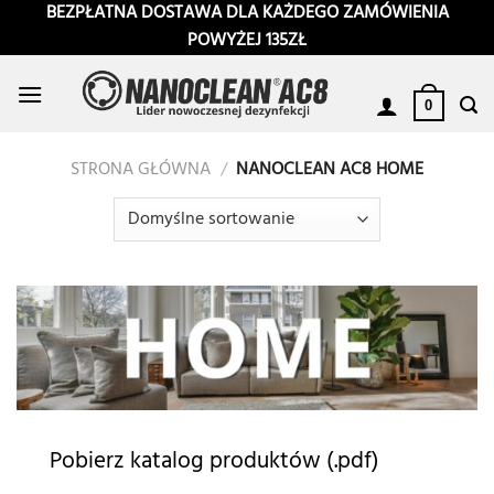
Przewiń
BEZPŁATNA DOSTAWA DLA KAŻDEGO ZAMÓWIENIA
do
POWYŻEJ 135ZŁ
zawartości
0
STRONA GŁÓWNA
/
NANOCLEAN AC8 HOME
Pobierz katalog produktów (.pdf)