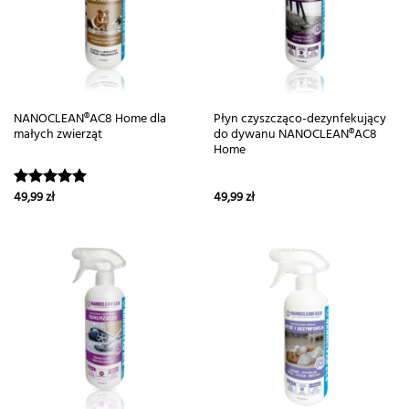
NANOCLEAN®AC8 Home dla
Płyn czyszcząco-dezynfekujący
małych zwierząt
do dywanu NANOCLEAN®AC8
Home
49,99
zł
49,99
zł
Oceniono
5.00
na 5