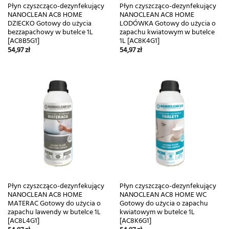
Płyn czyszcząco-dezynfekujący
Płyn czyszcząco-dezynfekujący
NANOCLEAN AC8 HOME
NANOCLEAN AC8 HOME
DZIECKO Gotowy do użycia
LODÓWKA Gotowy do użycia o
bezzapachowy w butelce 1L
zapachu kwiatowym w butelce
[AC8B5G1]
1L [AC8K4G1]
54,97
zł
54,97
zł
Płyn czyszcząco-dezynfekujący
Płyn czyszcząco-dezynfekujący
NANOCLEAN AC8 HOME
NANOCLEAN AC8 HOME WC
MATERAC Gotowy do użycia o
Gotowy do użycia o zapachu
zapachu lawendy w butelce 1L
kwiatowym w butelce 1L
[AC8L4G1]
[AC8K6G1]