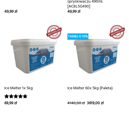
spryskiwaczu 490ml.
[AC8L5G490]
49,99
zł
49,99
zł
TANIEJ O 13%
Ice Melter 1x 5kg
Ice Melter 60x 5kg (Paleta)
Pierwotna
Aktualna
69,99
zł
4140,00
zł
3619,00
zł
Oceniono
cena
cena
5.00
na 5
wynosiła:
wynosi:
4140,00 zł.
3619,00 zł.