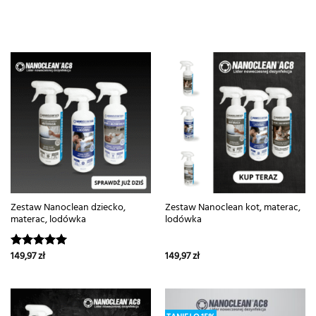
Zestaw Nanoclean dziecko,
Zestaw Nanoclean kot, materac,
materac, lodówka
lodówka
149,97
zł
149,97
zł
Oceniono
5.00
na 5