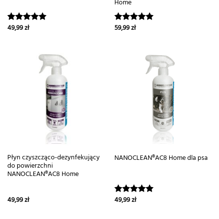
Home
49,99
zł
59,99
zł
Oceniono
Oceniono
5.00
na 5
5.00
na 5
Płyn czyszcząco-dezynfekujący
NANOCLEAN®AC8 Home dla psa
do powierzchni
NANOCLEAN®AC8 Home
49,99
zł
49,99
zł
Oceniono
5.00
na 5