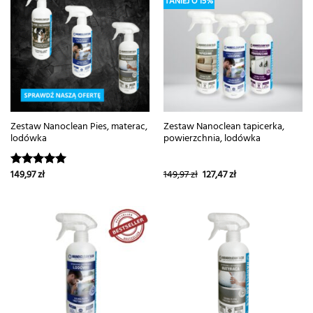
TANIEJ O 15%
Zestaw Nanoclean Pies, materac,
Zestaw Nanoclean tapicerka,
lodówka
powierzchnia, lodówka
Pierwotna
Aktualna
149,97
zł
149,97
zł
127,47
zł
Oceniono
cena
cena
5.00
na 5
wynosiła:
wynosi:
149,97 zł.
127,47 zł.