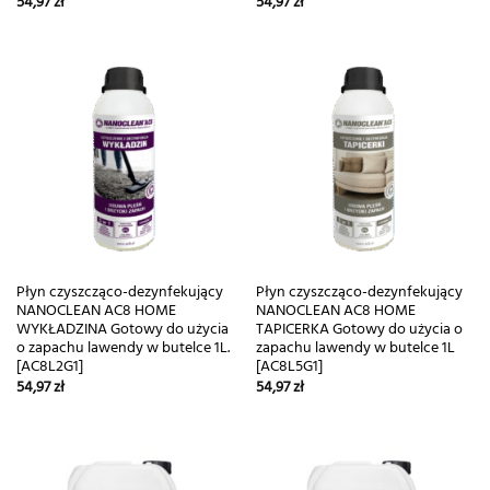
54,97
zł
54,97
zł
Płyn czyszcząco-dezynfekujący
Płyn czyszcząco-dezynfekujący
NANOCLEAN AC8 HOME
NANOCLEAN AC8 HOME
WYKŁADZINA Gotowy do użycia
TAPICERKA Gotowy do użycia o
o zapachu lawendy w butelce 1L.
zapachu lawendy w butelce 1L
[AC8L2G1]
[AC8L5G1]
54,97
zł
54,97
zł