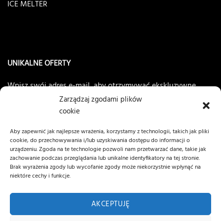
ICE MELTER
UNIKALNE OFERTY
Wpisz swój adres e-mail, aby otrzymywać ekskluzywne
oferty
NANOCLEAN®AC8
Zarządzaj zgodami plików
cookie
Aby zapewnić jak najlepsze wrażenia, korzystamy z technologii, takich jak pliki
cookie, do przechowywania i/lub uzyskiwania dostępu do informacji o
urządzeniu. Zgoda na te technologie pozwoli nam przetwarzać dane, takie jak
zachowanie podczas przeglądania lub unikalne identyfikatory na tej stronie.
Brak wyrażenia zgody lub wycofanie zgody może niekorzystnie wpłynąć na
niektóre cechy i funkcje.
AKCEPTUJĘ