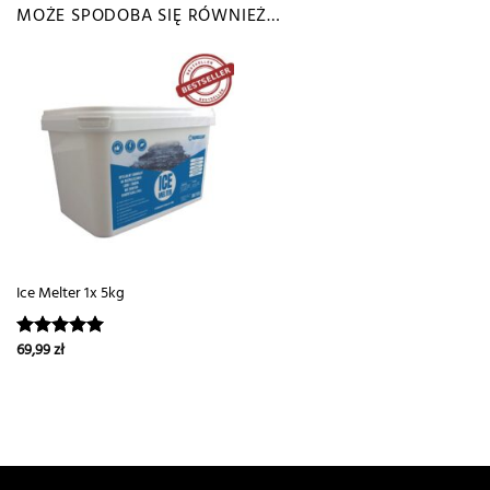
MOŻE SPODOBA SIĘ RÓWNIEŻ…
Ice Melter 1x 5kg
69,99
zł
Oceniono
5.00
na 5