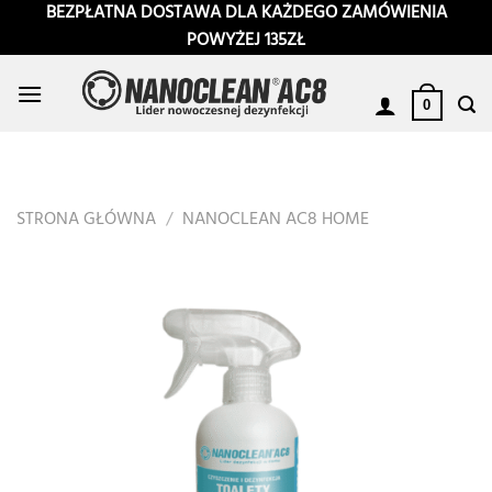
Przewiń
BEZPŁATNA DOSTAWA DLA KAŻDEGO ZAMÓWIENIA
do
POWYŻEJ 135ZŁ
zawartości
0
STRONA GŁÓWNA
/
NANOCLEAN AC8 HOME