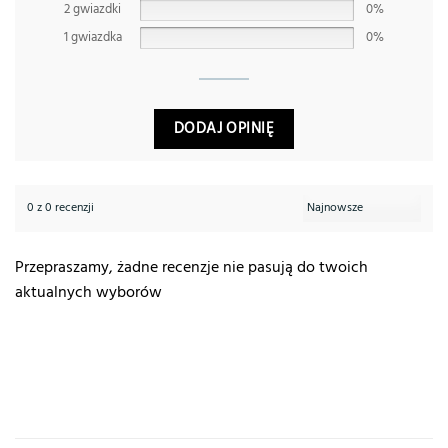
2 gwiazdki
0%
1 gwiazdka
0%
DODAJ OPINIĘ
0 z 0 recenzji
Przepraszamy, żadne recenzje nie pasują do twoich
aktualnych wyborów