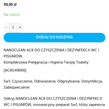
49,99
zł
Na stanie
ilość Płyn czyszcząco-dezynfekujący do WC NANOCLEAN®AC8 Home
DODAJ DO KOSZYKA
NANOCLEAN AC8 DO CZYSZCZENIA I DEZYNFEKCJI WC I
PISUARÓW
Kompleksowa Pielęgnacja i Higiena Twojej Toalety
[AC8G490K6]
5w1: Czyszczenie, Odświeżanie, Odgrzybianie, Dezynfekcja,
Zabezpieczenie
Odkryj NANOCLEAN AC8 DO CZYSZCZENIA I DEZYNFEKCJI
WC I PISUARÓW, innowacyjny preparat 5w1, który zapewnia