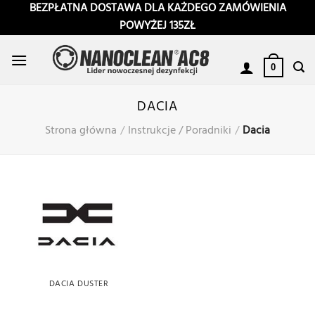
Przewiń
BEZPŁATNA DOSTAWA DLA KAŻDEGO ZAMÓWIENIA
do
POWYŻEJ 135ZŁ
zawartości
0
DACIA
Strona główna
/
Instrukcje / Poradniki
/
Dacia
DACIA DUSTER