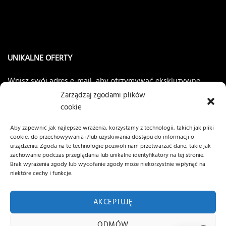
UNIKALNE OFERTY
Wpisz swój adres e-mail, aby otrzymywać ekskluzywne
oferty
NANOCLEAN®AC8
Zarządzaj zgodami plików
cookie
Aby zapewnić jak najlepsze wrażenia, korzystamy z technologii, takich jak pliki
cookie, do przechowywania i/lub uzyskiwania dostępu do informacji o
urządzeniu. Zgoda na te technologie pozwoli nam przetwarzać dane, takie jak
zachowanie podczas przeglądania lub unikalne identyfikatory na tej stronie.
Brak wyrażenia zgody lub wycofanie zgody może niekorzystnie wpłynąć na
niektóre cechy i funkcje.
AKCEPTUJĘ
Wszelkie prawa zastrzeżone © 2026 MCPOLSKA.PL
ODMÓW