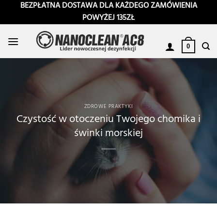
Przewiń
BEZPŁATNA DOSTAWA DLA KAŻDEGO ZAMÓWIENIA
do
POWYŻEJ 135ZŁ
zawartości
0
ZDROWE PRAKTYKI
Czystość w otoczeniu Twojego chomika i
świnki morskiej