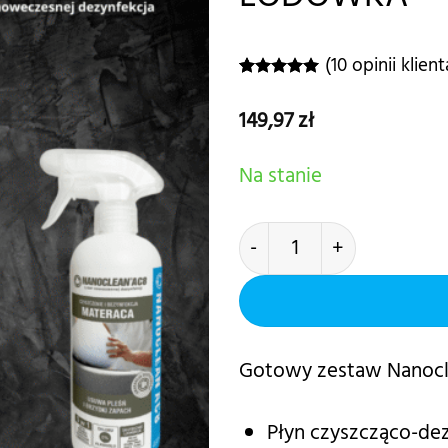
(
10
opinii klient
Oceniony
10
5.00
na 5
149,97
zł
na
podstawie
ocen
Na stanie
klientów
ilość Zestaw Nanoclean P
Gotowy zestaw Nanoclea
Płyn czyszcząco-d