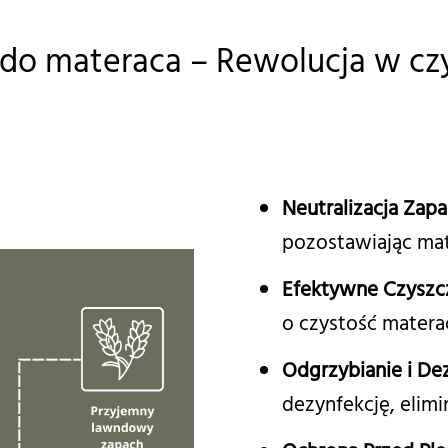
o materaca – Rewolucja w czys
Neutralizacja Zap
pozostawiając mat
Efektywne Czyszc
o czystość matera
Odgrzybianie i De
dezynfekcję, elimi