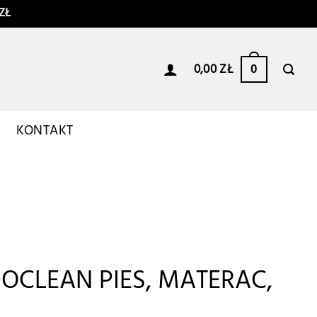
ZŁ
0,00
ZŁ
0
I
KONTAKT
OCLEAN PIES, MATERAC,