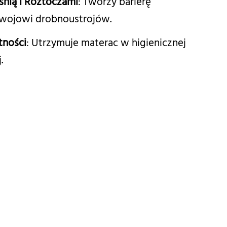
śnią i Roztoczami
: Tworzy barierę
zwojowi drobnoustrojów.
ności
: Utrzymuje materac w higienicznej
.