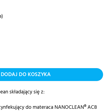
a)
ies, materac, lodówka
DODAJ DO KOSZYKA
n składający się z:
ezynfekujący do materaca NANOCLEAN® AC8