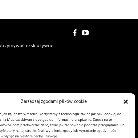
y otrzymywać ekskluzywne
Zarządzaj zgodami plików cookie
jak najlepsze wrażenia, korzystamy z technologii, takich jak pliki cookie, do
ia i/lub uzyskiwania dostępu do informacji o urządzeniu. Zgoda na te
pozwoli nam przetwarzać dane, takie jak zachowanie podczas przeglądania lub
ntyfikatory na tej stronie. Brak wyrażenia zgody lub wycofanie zgody może
 wpłynąć na niektóre cechy i funkcje.